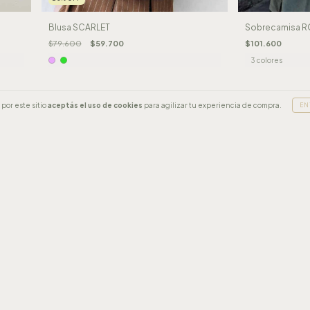
Blusa SCARLET
Sobrecamisa R
$79.600
$59.700
$101.600
3 colores
por este sitio
aceptás el uso de cookies
para agilizar tu experiencia de compra.
EN