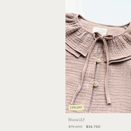
25
%
OFF
Blusa LILY
$75.600
$56.700