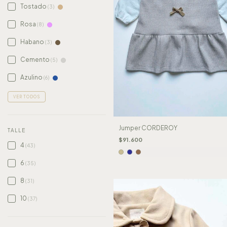
Tostado
(3)
Rosa
(8)
Habano
(3)
Cemento
(5)
Azulino
(6)
VER TODOS
Jumper CORDEROY
TALLE
$91.600
4
(43)
6
(35)
8
(31)
10
(37)