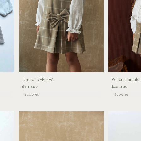
Jumper CHELSEA
Pollera pantal
$111.600
$68.400
2 colores
3 colores