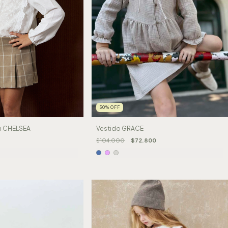
30
%
OFF
on CHELSEA
Vestido GRACE
$104.000
$72.800