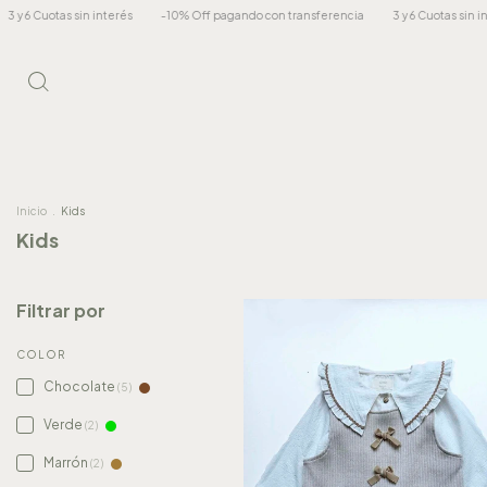
% Off pagando con transferencia
3 y 6 Cuotas sin interés
-10% Off pagando con
Inicio
.
Kids
Kids
Filtrar por
COLOR
Chocolate
(5)
Verde
(2)
Marrón
(2)