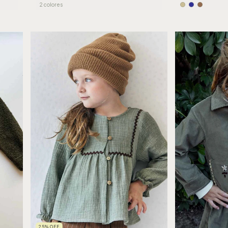
2 colores
25
%
OFF