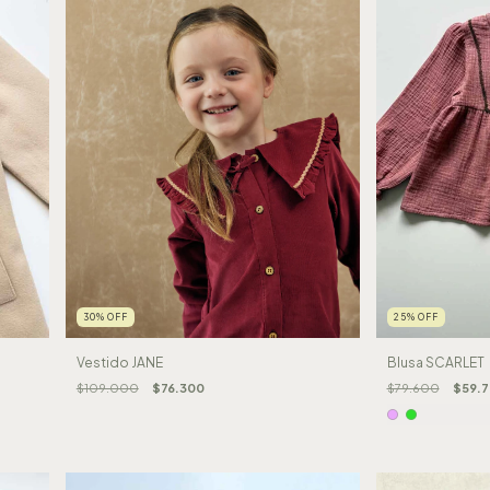
30
%
OFF
25
%
OFF
Vestido JANE
Blusa SCARLET
$109.000
$76.300
$79.600
$59.